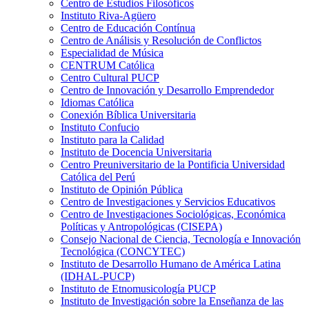
Centro de Estudios Filosóficos
Instituto Riva-Agüero
Centro de Educación Contínua
Centro de Análisis y Resolución de Conflictos
Especialidad de Música
CENTRUM Católica
Centro Cultural PUCP
Centro de Innovación y Desarrollo Emprendedor
Idiomas Católica
Conexión Bíblica Universitaria
Instituto Confucio
Instituto para la Calidad
Instituto de Docencia Universitaria
Centro Preuniversitario de la Pontificia Universidad
Católica del Perú
Instituto de Opinión Pública
Centro de Investigaciones y Servicios Educativos
Centro de Investigaciones Sociológicas, Económica
Políticas y Antropológicas (CISEPA)
Consejo Nacional de Ciencia, Tecnología e Innovación
Tecnológica (CONCYTEC)
Instituto de Desarrollo Humano de América Latina
(IDHAL-PUCP)
Instituto de Etnomusicología PUCP
Instituto de Investigación sobre la Enseñanza de las