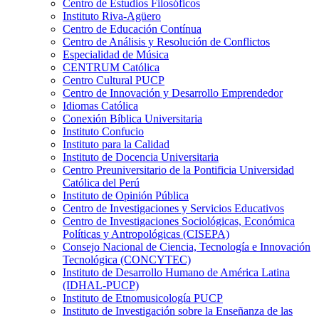
Centro de Estudios Filosóficos
Instituto Riva-Agüero
Centro de Educación Contínua
Centro de Análisis y Resolución de Conflictos
Especialidad de Música
CENTRUM Católica
Centro Cultural PUCP
Centro de Innovación y Desarrollo Emprendedor
Idiomas Católica
Conexión Bíblica Universitaria
Instituto Confucio
Instituto para la Calidad
Instituto de Docencia Universitaria
Centro Preuniversitario de la Pontificia Universidad
Católica del Perú
Instituto de Opinión Pública
Centro de Investigaciones y Servicios Educativos
Centro de Investigaciones Sociológicas, Económica
Políticas y Antropológicas (CISEPA)
Consejo Nacional de Ciencia, Tecnología e Innovación
Tecnológica (CONCYTEC)
Instituto de Desarrollo Humano de América Latina
(IDHAL-PUCP)
Instituto de Etnomusicología PUCP
Instituto de Investigación sobre la Enseñanza de las