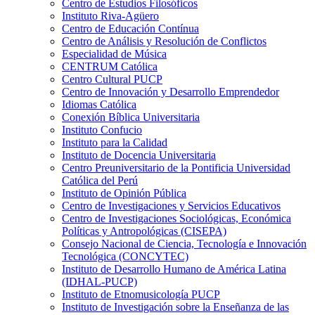
Centro de Estudios Filosóficos
Instituto Riva-Agüero
Centro de Educación Contínua
Centro de Análisis y Resolución de Conflictos
Especialidad de Música
CENTRUM Católica
Centro Cultural PUCP
Centro de Innovación y Desarrollo Emprendedor
Idiomas Católica
Conexión Bíblica Universitaria
Instituto Confucio
Instituto para la Calidad
Instituto de Docencia Universitaria
Centro Preuniversitario de la Pontificia Universidad
Católica del Perú
Instituto de Opinión Pública
Centro de Investigaciones y Servicios Educativos
Centro de Investigaciones Sociológicas, Económica
Políticas y Antropológicas (CISEPA)
Consejo Nacional de Ciencia, Tecnología e Innovación
Tecnológica (CONCYTEC)
Instituto de Desarrollo Humano de América Latina
(IDHAL-PUCP)
Instituto de Etnomusicología PUCP
Instituto de Investigación sobre la Enseñanza de las