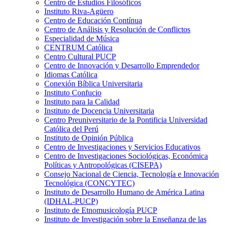
Centro de Estudios Filosóficos
Instituto Riva-Agüero
Centro de Educación Contínua
Centro de Análisis y Resolución de Conflictos
Especialidad de Música
CENTRUM Católica
Centro Cultural PUCP
Centro de Innovación y Desarrollo Emprendedor
Idiomas Católica
Conexión Bíblica Universitaria
Instituto Confucio
Instituto para la Calidad
Instituto de Docencia Universitaria
Centro Preuniversitario de la Pontificia Universidad
Católica del Perú
Instituto de Opinión Pública
Centro de Investigaciones y Servicios Educativos
Centro de Investigaciones Sociológicas, Económica
Políticas y Antropológicas (CISEPA)
Consejo Nacional de Ciencia, Tecnología e Innovación
Tecnológica (CONCYTEC)
Instituto de Desarrollo Humano de América Latina
(IDHAL-PUCP)
Instituto de Etnomusicología PUCP
Instituto de Investigación sobre la Enseñanza de las