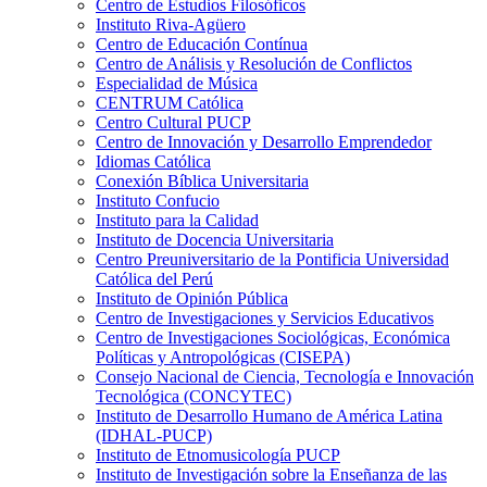
Centro de Estudios Filosóficos
Instituto Riva-Agüero
Centro de Educación Contínua
Centro de Análisis y Resolución de Conflictos
Especialidad de Música
CENTRUM Católica
Centro Cultural PUCP
Centro de Innovación y Desarrollo Emprendedor
Idiomas Católica
Conexión Bíblica Universitaria
Instituto Confucio
Instituto para la Calidad
Instituto de Docencia Universitaria
Centro Preuniversitario de la Pontificia Universidad
Católica del Perú
Instituto de Opinión Pública
Centro de Investigaciones y Servicios Educativos
Centro de Investigaciones Sociológicas, Económica
Políticas y Antropológicas (CISEPA)
Consejo Nacional de Ciencia, Tecnología e Innovación
Tecnológica (CONCYTEC)
Instituto de Desarrollo Humano de América Latina
(IDHAL-PUCP)
Instituto de Etnomusicología PUCP
Instituto de Investigación sobre la Enseñanza de las