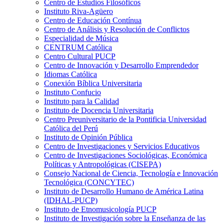
Centro de Estudios Filosóficos
Instituto Riva-Agüero
Centro de Educación Contínua
Centro de Análisis y Resolución de Conflictos
Especialidad de Música
CENTRUM Católica
Centro Cultural PUCP
Centro de Innovación y Desarrollo Emprendedor
Idiomas Católica
Conexión Bíblica Universitaria
Instituto Confucio
Instituto para la Calidad
Instituto de Docencia Universitaria
Centro Preuniversitario de la Pontificia Universidad
Católica del Perú
Instituto de Opinión Pública
Centro de Investigaciones y Servicios Educativos
Centro de Investigaciones Sociológicas, Económica
Políticas y Antropológicas (CISEPA)
Consejo Nacional de Ciencia, Tecnología e Innovación
Tecnológica (CONCYTEC)
Instituto de Desarrollo Humano de América Latina
(IDHAL-PUCP)
Instituto de Etnomusicología PUCP
Instituto de Investigación sobre la Enseñanza de las