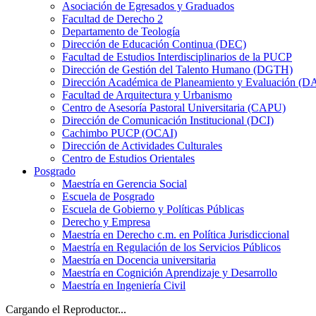
Asociación de Egresados y Graduados
Facultad de Derecho 2
Departamento de Teología
Dirección de Educación Continua (DEC)
Facultad de Estudios Interdisciplinarios de la PUCP
Dirección de Gestión del Talento Humano (DGTH)
Dirección Académica de Planeamiento y Evaluación (D
Facultad de Arquitectura y Urbanismo
Centro de Asesoría Pastoral Universitaria (CAPU)
Dirección de Comunicación Institucional (DCI)
Cachimbo PUCP (OCAI)
Dirección de Actividades Culturales
Centro de Estudios Orientales
Posgrado
Maestría en Gerencia Social
Escuela de Posgrado
Escuela de Gobierno y Políticas Públicas
Derecho y Empresa
Maestría en Derecho c.m. en Política Jurisdiccional
Maestría en Regulación de los Servicios Públicos
Maestría en Docencia universitaria
Maestría en Cognición Aprendizaje y Desarrollo
Maestría en Ingeniería Civil
Cargando el Reproductor...