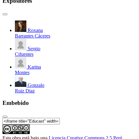
Expositores
Roxana
Barrantes Cáceres
Sergio
Cifuentes
Karina
Montes
Gonzalo
Ruiz Diaz
Embebido
Esta obra está bajo una
Licencia Creative Commons 2.5 Perú