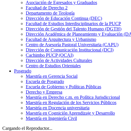
Asociación de Egresados y Graduados
Facultad de Derecho 2
Departamento de Teología
Dirección de Educación Continua (DEC)
Facultad de Estudios Interdisciplinarios de la PUCP
Dirección de Gestión del Talento Humano (DGTH)
Dirección Académica de Planeamiento y Evaluación (D
Facultad de Arquitectura y Urbanismo
Centro de Asesoría Pastoral Universitaria (CAPU)
Dirección de Comunicación Institucional (DCI)
Cachimbo PUCP (OCAI)
Dirección de Actividades Culturales
Centro de Estudios Orientales
Posgrado
Maestría en Gerencia Social
Escuela de Posgrado
Escuela de Gobierno y Políticas Públicas
Derecho y Empresa
Maestría en Derecho c.m. en Política Jurisdiccional
Maestría en Regulación de los Servicios Públicos
Maestría en Docencia universitaria
Maestría en Cognición Aprendizaje y Desarrollo
Maestría en Ingeniería Civil
Cargando el Reproductor...