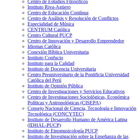
Centro de Estudios Filosóficos
Instituto Riva-Agüero
Centro de Educación Contínua
Centro de Análisis y Resolución de Conflictos
Especialidad de Música
CENTRUM Católica
Centro Cultural PUCP
Centro de Innovación y Desarrollo Emprendedor
Idiomas Católica
Conexión Bíblica Universitaria
Instituto Confucio
Instituto para la Calidad
Instituto de Docencia Universitaria
Centro Preuniversitario de la Pontificia Universidad
Católica del Perú
Instituto de Opinión Pública
Centro de Investigaciones y Servicios Educativos
Centro de Investigaciones Sociológicas, Económica
Políticas y Antropológicas (CISEPA)
Consejo Nacional de Ciencia, Tecnología e Innovación
Tecnológica (CONCYTEC)
Instituto de Desarrollo Humano de América Latina
(IDHAL-PUCP)
Instituto de Etnomusicología PUCP
Instituto de Investigación sobre la Enseñanza de las