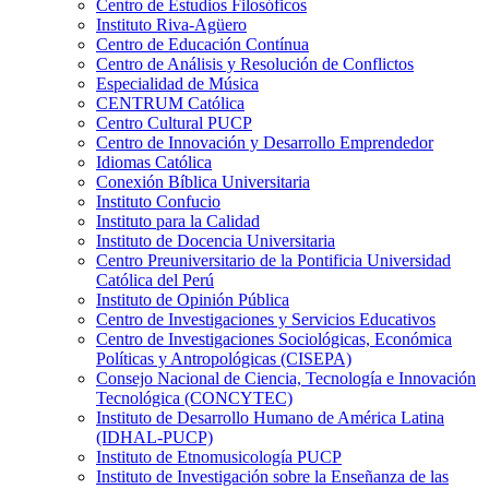
Centro de Estudios Filosóficos
Instituto Riva-Agüero
Centro de Educación Contínua
Centro de Análisis y Resolución de Conflictos
Especialidad de Música
CENTRUM Católica
Centro Cultural PUCP
Centro de Innovación y Desarrollo Emprendedor
Idiomas Católica
Conexión Bíblica Universitaria
Instituto Confucio
Instituto para la Calidad
Instituto de Docencia Universitaria
Centro Preuniversitario de la Pontificia Universidad
Católica del Perú
Instituto de Opinión Pública
Centro de Investigaciones y Servicios Educativos
Centro de Investigaciones Sociológicas, Económica
Políticas y Antropológicas (CISEPA)
Consejo Nacional de Ciencia, Tecnología e Innovación
Tecnológica (CONCYTEC)
Instituto de Desarrollo Humano de América Latina
(IDHAL-PUCP)
Instituto de Etnomusicología PUCP
Instituto de Investigación sobre la Enseñanza de las