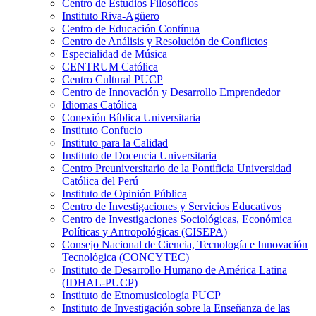
Centro de Estudios Filosóficos
Instituto Riva-Agüero
Centro de Educación Contínua
Centro de Análisis y Resolución de Conflictos
Especialidad de Música
CENTRUM Católica
Centro Cultural PUCP
Centro de Innovación y Desarrollo Emprendedor
Idiomas Católica
Conexión Bíblica Universitaria
Instituto Confucio
Instituto para la Calidad
Instituto de Docencia Universitaria
Centro Preuniversitario de la Pontificia Universidad
Católica del Perú
Instituto de Opinión Pública
Centro de Investigaciones y Servicios Educativos
Centro de Investigaciones Sociológicas, Económica
Políticas y Antropológicas (CISEPA)
Consejo Nacional de Ciencia, Tecnología e Innovación
Tecnológica (CONCYTEC)
Instituto de Desarrollo Humano de América Latina
(IDHAL-PUCP)
Instituto de Etnomusicología PUCP
Instituto de Investigación sobre la Enseñanza de las