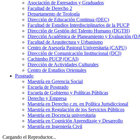
Asociación de Egresados y Graduados
Facultad de Derecho 2
Departamento de Teología
Dirección de Educación Continua (DEC)
Facultad de Estudios Interdisciplinarios de la PUCP
Dirección de Gestión del Talento Humano (DGTH)
Dirección Académica de Planeamiento y Evaluación (D
Facultad de Arquitectura y Urbanismo
Centro de Asesoría Pastoral Universitaria (CAPU)
Dirección de Comunicación Institucional (DCI)
Cachimbo PUCP (OCAI)
Dirección de Actividades Culturales
Centro de Estudios Orientales
Posgrado
Maestría en Gerencia Social
Escuela de Posgrado
Escuela de Gobierno y Políticas Públicas
Derecho y Empresa
Maestría en Derecho c.m. en Política Jurisdiccional
Maestría en Regulación de los Servicios Públicos
Maestría en Docencia universitaria
Maestría en Cognición Aprendizaje y Desarrollo
Maestría en Ingeniería Civil
Cargando el Reproductor...