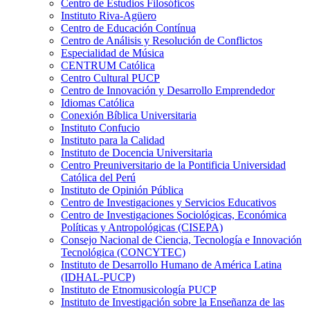
Centro de Estudios Filosóficos
Instituto Riva-Agüero
Centro de Educación Contínua
Centro de Análisis y Resolución de Conflictos
Especialidad de Música
CENTRUM Católica
Centro Cultural PUCP
Centro de Innovación y Desarrollo Emprendedor
Idiomas Católica
Conexión Bíblica Universitaria
Instituto Confucio
Instituto para la Calidad
Instituto de Docencia Universitaria
Centro Preuniversitario de la Pontificia Universidad
Católica del Perú
Instituto de Opinión Pública
Centro de Investigaciones y Servicios Educativos
Centro de Investigaciones Sociológicas, Económica
Políticas y Antropológicas (CISEPA)
Consejo Nacional de Ciencia, Tecnología e Innovación
Tecnológica (CONCYTEC)
Instituto de Desarrollo Humano de América Latina
(IDHAL-PUCP)
Instituto de Etnomusicología PUCP
Instituto de Investigación sobre la Enseñanza de las