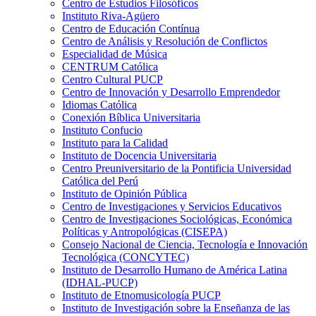
Centro de Estudios Filosóficos
Instituto Riva-Agüero
Centro de Educación Contínua
Centro de Análisis y Resolución de Conflictos
Especialidad de Música
CENTRUM Católica
Centro Cultural PUCP
Centro de Innovación y Desarrollo Emprendedor
Idiomas Católica
Conexión Bíblica Universitaria
Instituto Confucio
Instituto para la Calidad
Instituto de Docencia Universitaria
Centro Preuniversitario de la Pontificia Universidad
Católica del Perú
Instituto de Opinión Pública
Centro de Investigaciones y Servicios Educativos
Centro de Investigaciones Sociológicas, Económica
Políticas y Antropológicas (CISEPA)
Consejo Nacional de Ciencia, Tecnología e Innovación
Tecnológica (CONCYTEC)
Instituto de Desarrollo Humano de América Latina
(IDHAL-PUCP)
Instituto de Etnomusicología PUCP
Instituto de Investigación sobre la Enseñanza de las