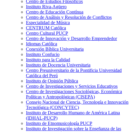
Centro de Estudios Filosóficos
Instituto Riva-Agüero
Centro de Educación Contínua
Centro de Análisis y Resolución de Conflictos
Especialidad de Música
CENTRUM Católica
Centro Cultural PUCP
Centro de Innovación y Desarrollo Emprendedor
Idiomas Católica
Conexión Bíblica Universitaria
Instituto Confucio
Instituto para la Calidad
Instituto de Docencia Universitaria
Centro Preuniversitario de la Pontificia Universidad
Católica del Perú
Instituto de Opinión Pública
Centro de Investigaciones y Servicios Educativos
Centro de Investigaciones Sociológicas, Económica
Políticas y Antropológicas (CISEPA)
Consejo Nacional de Ciencia, Tecnología e Innovación
Tecnológica (CONCYTEC)
Instituto de Desarrollo Humano de América Latina
(IDHAL-PUCP)
Instituto de Etnomusicología PUCP
Instituto de Investigación sobre la Enseñanza de las