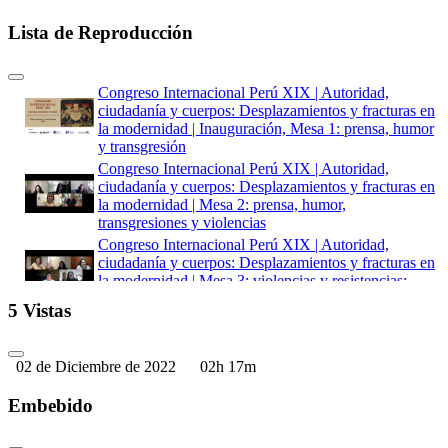
Lista de Reproducción
Congreso Internacional Perú XIX | Autoridad,
ciudadanía y cuerpos: Desplazamientos y fracturas en
la modernidad | Inauguración, Mesa 1: prensa, humor
y transgresión
Congreso Internacional Perú XIX | Autoridad,
ciudadanía y cuerpos: Desplazamientos y fracturas en
la modernidad | Mesa 2: prensa, humor,
transgresiones y violencias
Congreso Internacional Perú XIX | Autoridad,
ciudadanía y cuerpos: Desplazamientos y fracturas en
la modernidad | Mesa 3: violencias y resistencias:
narrativas, representaciones y contradiscursos
5 Vistas
Congreso Internacional Perú XIX | Autoridad,
ciudadanía y cuerpos: Desplazamientos y fracturas en
la modernidad | Taller la risa contra la muerte: humor
02 de Diciembre de 2022
02h 17m
y epidemias en el Perú (1890-1920)
Taller la risa contra la muerte: humor y epidemias en
Embebido
el Perú (1890-1920) |Mesa 4: imaginarios
sociosexuales, resignificaciones y subversiones en las