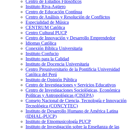
Centro de Estudios Filosóficos
Instituto Riva-Agüero
Centro de Educación Contínua
Centro de Análisis y Resolución de Conflictos
Especialidad de Música
CENTRUM Católica
Centro Cultural PUCP
Centro de Innovación y Desarrollo Emprendedor
Idiomas Católica
Conexión Bíblica Universitaria
Instituto Confucio
Instituto para la Calidad
Instituto de Docencia Universitaria
Centro Preuniversitario de la Pontificia Universidad
Católica del Perú
Instituto de Opinión Pública
Centro de Investigaciones y Servicios Educativos
Centro de Investigaciones Sociológicas, Económica
Políticas y Antropológicas (CISEPA)
Consejo Nacional de Ciencia, Tecnología e Innovación
Tecnológica (CONCYTEC)
Instituto de Desarrollo Humano de América Latina
(IDHAL-PUCP)
Instituto de Etnomusicología PUCP
Instituto de Investigación sobre la Enseñanza de las