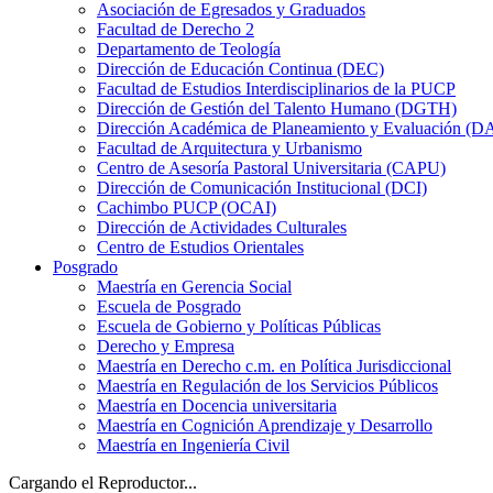
Asociación de Egresados y Graduados
Facultad de Derecho 2
Departamento de Teología
Dirección de Educación Continua (DEC)
Facultad de Estudios Interdisciplinarios de la PUCP
Dirección de Gestión del Talento Humano (DGTH)
Dirección Académica de Planeamiento y Evaluación (D
Facultad de Arquitectura y Urbanismo
Centro de Asesoría Pastoral Universitaria (CAPU)
Dirección de Comunicación Institucional (DCI)
Cachimbo PUCP (OCAI)
Dirección de Actividades Culturales
Centro de Estudios Orientales
Posgrado
Maestría en Gerencia Social
Escuela de Posgrado
Escuela de Gobierno y Políticas Públicas
Derecho y Empresa
Maestría en Derecho c.m. en Política Jurisdiccional
Maestría en Regulación de los Servicios Públicos
Maestría en Docencia universitaria
Maestría en Cognición Aprendizaje y Desarrollo
Maestría en Ingeniería Civil
Cargando el Reproductor...