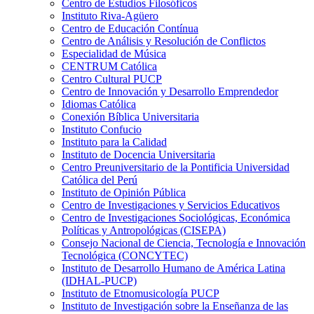
Centro de Estudios Filosóficos
Instituto Riva-Agüero
Centro de Educación Contínua
Centro de Análisis y Resolución de Conflictos
Especialidad de Música
CENTRUM Católica
Centro Cultural PUCP
Centro de Innovación y Desarrollo Emprendedor
Idiomas Católica
Conexión Bíblica Universitaria
Instituto Confucio
Instituto para la Calidad
Instituto de Docencia Universitaria
Centro Preuniversitario de la Pontificia Universidad
Católica del Perú
Instituto de Opinión Pública
Centro de Investigaciones y Servicios Educativos
Centro de Investigaciones Sociológicas, Económica
Políticas y Antropológicas (CISEPA)
Consejo Nacional de Ciencia, Tecnología e Innovación
Tecnológica (CONCYTEC)
Instituto de Desarrollo Humano de América Latina
(IDHAL-PUCP)
Instituto de Etnomusicología PUCP
Instituto de Investigación sobre la Enseñanza de las