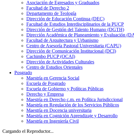
Asociación de Egresados y Graduados
Facultad de Derecho 2
Departamento de Teología
Dirección de Educación Continua (DEC)
Facultad de Estudios Interdisciplinarios de la PUCP
Dirección de Gestión del Talento Humano (DGTH)
Dirección Académica de Planeamiento y Evaluación (D
Facultad de Arquitectura y Urbanismo
Centro de Asesoría Pastoral Universitaria (CAPU)
Dirección de Comunicación Institucional (DCI)
Cachimbo PUCP (OCAI)
Dirección de Actividades Culturales
Centro de Estudios Orientales
Posgrado
Maestría en Gerencia Social
Escuela de Posgrado
Escuela de Gobierno y Políticas Públicas
Derecho y Empresa
Maestría en Derecho c.m. en Política Jurisdiccional
Maestría en Regulación de los Servicios Públicos
Maestría en Docencia universitaria
Maestría en Cognición Aprendizaje y Desarrollo
Maestría en Ingeniería Civil
Cargando el Reproductor...