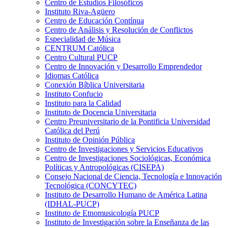
Centro de Estudios Filosóficos
Instituto Riva-Agüero
Centro de Educación Contínua
Centro de Análisis y Resolución de Conflictos
Especialidad de Música
CENTRUM Católica
Centro Cultural PUCP
Centro de Innovación y Desarrollo Emprendedor
Idiomas Católica
Conexión Bíblica Universitaria
Instituto Confucio
Instituto para la Calidad
Instituto de Docencia Universitaria
Centro Preuniversitario de la Pontificia Universidad
Católica del Perú
Instituto de Opinión Pública
Centro de Investigaciones y Servicios Educativos
Centro de Investigaciones Sociológicas, Económica
Políticas y Antropológicas (CISEPA)
Consejo Nacional de Ciencia, Tecnología e Innovación
Tecnológica (CONCYTEC)
Instituto de Desarrollo Humano de América Latina
(IDHAL-PUCP)
Instituto de Etnomusicología PUCP
Instituto de Investigación sobre la Enseñanza de las