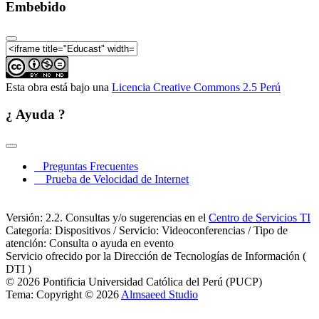
Estéticas y procesos del rock y el metal - (Parte 08)
Embebido
Congreso Internacional de contraculturas musicales:
Estéticas y procesos del rock y el metal - (Parte 09)
Congreso Internacional de contraculturas musicales:
Estéticas y procesos del rock y el metal - (Parte 10)
Esta obra está bajo una
Licencia Creative Commons 2.5 Perú
¿ Ayuda ?
Preguntas Frecuentes
Prueba de Velocidad de Internet
Versión: 2.2. Consultas y/o sugerencias en el
Centro de Servicios TI
Categoría: Dispositivos / Servicio: Videoconferencias / Tipo de
atención: Consulta o ayuda en evento
Servicio ofrecido por la Dirección de Tecnologías de Información (
DTI )
© 2026 Pontificia Universidad Católica del Perú (PUCP)
Tema: Copyright © 2026
Almsaeed Studio