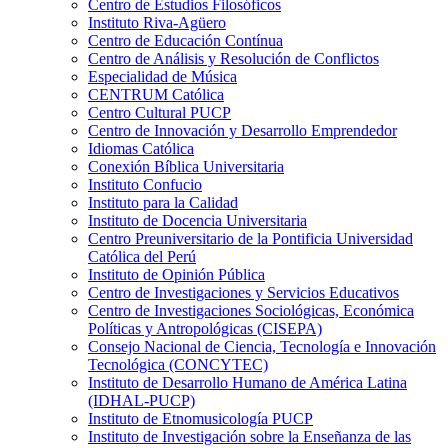
Centro de Estudios Filosóficos
Instituto Riva-Agüero
Centro de Educación Contínua
Centro de Análisis y Resolución de Conflictos
Especialidad de Música
CENTRUM Católica
Centro Cultural PUCP
Centro de Innovación y Desarrollo Emprendedor
Idiomas Católica
Conexión Bíblica Universitaria
Instituto Confucio
Instituto para la Calidad
Instituto de Docencia Universitaria
Centro Preuniversitario de la Pontificia Universidad
Católica del Perú
Instituto de Opinión Pública
Centro de Investigaciones y Servicios Educativos
Centro de Investigaciones Sociológicas, Económica
Políticas y Antropológicas (CISEPA)
Consejo Nacional de Ciencia, Tecnología e Innovación
Tecnológica (CONCYTEC)
Instituto de Desarrollo Humano de América Latina
(IDHAL-PUCP)
Instituto de Etnomusicología PUCP
Instituto de Investigación sobre la Enseñanza de las