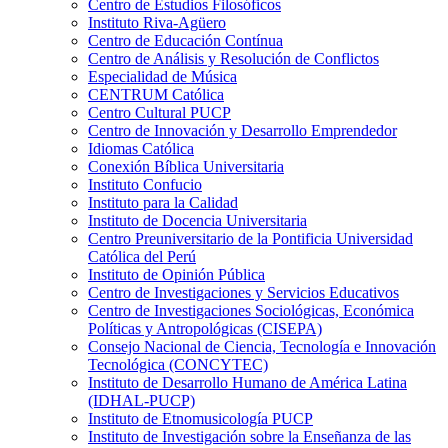
Centro de Estudios Filosóficos
Instituto Riva-Agüero
Centro de Educación Contínua
Centro de Análisis y Resolución de Conflictos
Especialidad de Música
CENTRUM Católica
Centro Cultural PUCP
Centro de Innovación y Desarrollo Emprendedor
Idiomas Católica
Conexión Bíblica Universitaria
Instituto Confucio
Instituto para la Calidad
Instituto de Docencia Universitaria
Centro Preuniversitario de la Pontificia Universidad
Católica del Perú
Instituto de Opinión Pública
Centro de Investigaciones y Servicios Educativos
Centro de Investigaciones Sociológicas, Económica
Políticas y Antropológicas (CISEPA)
Consejo Nacional de Ciencia, Tecnología e Innovación
Tecnológica (CONCYTEC)
Instituto de Desarrollo Humano de América Latina
(IDHAL-PUCP)
Instituto de Etnomusicología PUCP
Instituto de Investigación sobre la Enseñanza de las