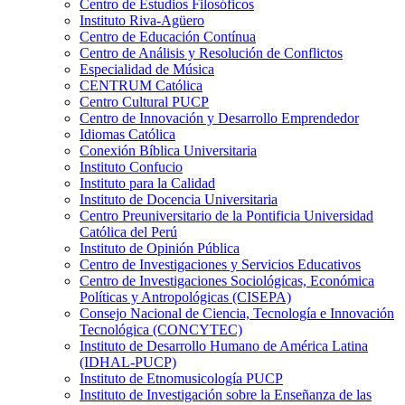
Centro de Estudios Filosóficos
Instituto Riva-Agüero
Centro de Educación Contínua
Centro de Análisis y Resolución de Conflictos
Especialidad de Música
CENTRUM Católica
Centro Cultural PUCP
Centro de Innovación y Desarrollo Emprendedor
Idiomas Católica
Conexión Bíblica Universitaria
Instituto Confucio
Instituto para la Calidad
Instituto de Docencia Universitaria
Centro Preuniversitario de la Pontificia Universidad
Católica del Perú
Instituto de Opinión Pública
Centro de Investigaciones y Servicios Educativos
Centro de Investigaciones Sociológicas, Económica
Políticas y Antropológicas (CISEPA)
Consejo Nacional de Ciencia, Tecnología e Innovación
Tecnológica (CONCYTEC)
Instituto de Desarrollo Humano de América Latina
(IDHAL-PUCP)
Instituto de Etnomusicología PUCP
Instituto de Investigación sobre la Enseñanza de las