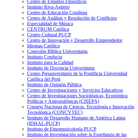
Centro de Estudios Filosóficos
Instituto Riva-Agüero
Centro de Educación Contínua
Centro de Análisis y Resolución de Conflictos
Especialidad de Música
CENTRUM Católica
Centro Cultural PUCP
Centro de Innovación y Desarrollo Emprendedor
Idiomas Católica
Conexión Bíblica Universitaria
Instituto Confucio
Instituto para la Calidad
Instituto de Docencia Universitaria
Centro Preuniversitario de la Pontificia Universidad
Católica del Perú
Instituto de Opinión Pública
Centro de Investigaciones y Servicios Educativos
Centro de Investigaciones Sociológicas, Económica
Políticas y Antropológicas (CISEPA)
Consejo Nacional de Ciencia, Tecnología e Innovación
Tecnológica (CONCYTEC)
Instituto de Desarrollo Humano de América Latina
(IDHAL-PUCP)
Instituto de Etnomusicología PUCP
Instituto de Investigación sobre la Enseñanza de las