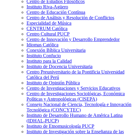
Centro de Estudios Filosóficos
Instituto Riva-Agüero
Centro de Educación Contínua
Centro de Análisis y Resolución de Conflictos
Especialidad de Música
CENTRUM Católica
Centro Cultural PUCP
Centro de Innovación y Desarrollo Emprendedor
Idiomas Católica
Conexión Bíblica Universitaria
Instituto Confucio
Instituto para la Calidad
Instituto de Docencia Universitaria
Centro Preuniversitario de la Pontificia Universidad
Católica del Perú
Instituto de Opinión Pública
Centro de Investigaciones y Servicios Educativos
Centro de Investigaciones Sociológicas, Económica
Políticas y Antropológicas (CISEPA)
Consejo Nacional de Ciencia, Tecnología e Innovación
Tecnológica (CONCYTEC)
Instituto de Desarrollo Humano de América Latina
(IDHAL-PUCP)
Instituto de Etnomusicología PUCP
Instituto de Investigación sobre la Enseñanza de las