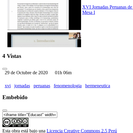
XVI Jornadas Peruanas de F
Mesa I
XVI Jornadas Peruanas de F
4 Vistas
Mesa II
29 de Octubre de 2020
01h 06m
xvi
jornadas
peruanas
fenomenologia
hermeneutica
XVI Jornadas Peruanas de F
Embebido
Conferencia Magistral
Esta obra está bajo una
Licencia Creative Commons 2.5 Perú