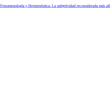
enomenología y Hermenéutica: La subjetividad reconsiderada más allá de
enomenología y Hermenéutica: La subjetividad reconsiderada más allá de
enomenología y Hermenéutica: La subjetividad reconsiderada más allá de