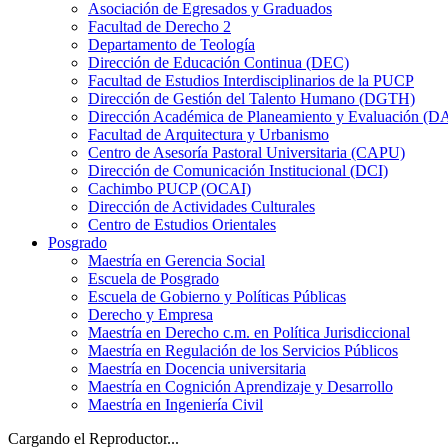
Asociación de Egresados y Graduados
Facultad de Derecho 2
Departamento de Teología
Dirección de Educación Continua (DEC)
Facultad de Estudios Interdisciplinarios de la PUCP
Dirección de Gestión del Talento Humano (DGTH)
Dirección Académica de Planeamiento y Evaluación (D
Facultad de Arquitectura y Urbanismo
Centro de Asesoría Pastoral Universitaria (CAPU)
Dirección de Comunicación Institucional (DCI)
Cachimbo PUCP (OCAI)
Dirección de Actividades Culturales
Centro de Estudios Orientales
Posgrado
Maestría en Gerencia Social
Escuela de Posgrado
Escuela de Gobierno y Políticas Públicas
Derecho y Empresa
Maestría en Derecho c.m. en Política Jurisdiccional
Maestría en Regulación de los Servicios Públicos
Maestría en Docencia universitaria
Maestría en Cognición Aprendizaje y Desarrollo
Maestría en Ingeniería Civil
Cargando el Reproductor...