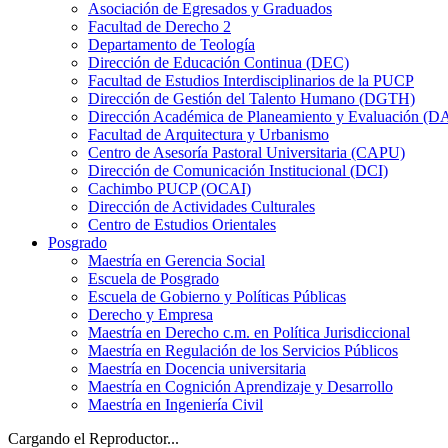
Asociación de Egresados y Graduados
Facultad de Derecho 2
Departamento de Teología
Dirección de Educación Continua (DEC)
Facultad de Estudios Interdisciplinarios de la PUCP
Dirección de Gestión del Talento Humano (DGTH)
Dirección Académica de Planeamiento y Evaluación (D
Facultad de Arquitectura y Urbanismo
Centro de Asesoría Pastoral Universitaria (CAPU)
Dirección de Comunicación Institucional (DCI)
Cachimbo PUCP (OCAI)
Dirección de Actividades Culturales
Centro de Estudios Orientales
Posgrado
Maestría en Gerencia Social
Escuela de Posgrado
Escuela de Gobierno y Políticas Públicas
Derecho y Empresa
Maestría en Derecho c.m. en Política Jurisdiccional
Maestría en Regulación de los Servicios Públicos
Maestría en Docencia universitaria
Maestría en Cognición Aprendizaje y Desarrollo
Maestría en Ingeniería Civil
Cargando el Reproductor...