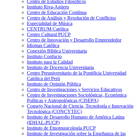
Centro de Estudios Filosóficos
Instituto Riva-Agüero
Centro de Educación Contínua
Centro de Análisis y Resolución de Conflictos
Especialidad de Música
CENTRUM Católica
Centro Cultural PUCP
Centro de Innovación y Desarrollo Emprendedor
Idiomas Católica
Conexión Bíblica Universitaria
Instituto Confucio
Instituto para la Calidad
Instituto de Docencia Universitaria
Centro Preuniversitario de la Pontificia Universidad
Católica del Perú
Instituto de Opinión Pública
Centro de Investigaciones y Servicios Educativos
Centro de Investigaciones Sociológicas, Económica
Políticas y Antropológicas (CISEPA)
Consejo Nacional de Ciencia, Tecnología e Innovación
Tecnológica (CONCYTEC)
Instituto de Desarrollo Humano de América Latina
(IDHAL-PUCP)
Instituto de Etnomusicología PUCP
Instituto de Investigación sobre la Enseñanza de las