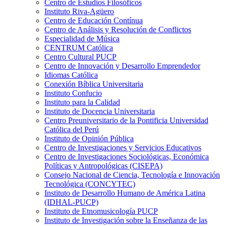
Centro de Estudios Filosóficos
Instituto Riva-Agüero
Centro de Educación Contínua
Centro de Análisis y Resolución de Conflictos
Especialidad de Música
CENTRUM Católica
Centro Cultural PUCP
Centro de Innovación y Desarrollo Emprendedor
Idiomas Católica
Conexión Bíblica Universitaria
Instituto Confucio
Instituto para la Calidad
Instituto de Docencia Universitaria
Centro Preuniversitario de la Pontificia Universidad
Católica del Perú
Instituto de Opinión Pública
Centro de Investigaciones y Servicios Educativos
Centro de Investigaciones Sociológicas, Económica
Políticas y Antropológicas (CISEPA)
Consejo Nacional de Ciencia, Tecnología e Innovación
Tecnológica (CONCYTEC)
Instituto de Desarrollo Humano de América Latina
(IDHAL-PUCP)
Instituto de Etnomusicología PUCP
Instituto de Investigación sobre la Enseñanza de las