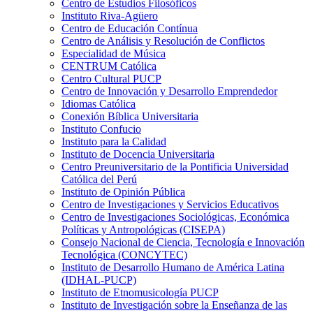
Centro de Estudios Filosóficos
Instituto Riva-Agüero
Centro de Educación Contínua
Centro de Análisis y Resolución de Conflictos
Especialidad de Música
CENTRUM Católica
Centro Cultural PUCP
Centro de Innovación y Desarrollo Emprendedor
Idiomas Católica
Conexión Bíblica Universitaria
Instituto Confucio
Instituto para la Calidad
Instituto de Docencia Universitaria
Centro Preuniversitario de la Pontificia Universidad
Católica del Perú
Instituto de Opinión Pública
Centro de Investigaciones y Servicios Educativos
Centro de Investigaciones Sociológicas, Económica
Políticas y Antropológicas (CISEPA)
Consejo Nacional de Ciencia, Tecnología e Innovación
Tecnológica (CONCYTEC)
Instituto de Desarrollo Humano de América Latina
(IDHAL-PUCP)
Instituto de Etnomusicología PUCP
Instituto de Investigación sobre la Enseñanza de las