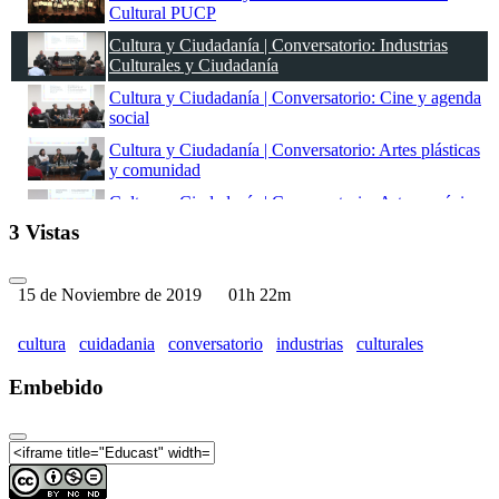
Cultural PUCP
Cultura y Ciudadanía | Conversatorio: Industrias
Culturales y Ciudadanía
Cultura y Ciudadanía | Conversatorio: Cine y agenda
social
Cultura y Ciudadanía | Conversatorio: Artes plásticas
y comunidad
Cultura y Ciudadanía | Conversatorio: Artes escénicas
y transformación
3 Vistas
15 de Noviembre de 2019
01h 22m
cultura
cuidadania
conversatorio
industrias
culturales
Embebido