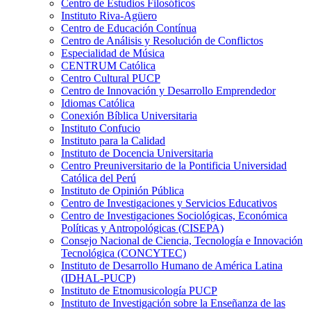
Centro de Estudios Filosóficos
Instituto Riva-Agüero
Centro de Educación Contínua
Centro de Análisis y Resolución de Conflictos
Especialidad de Música
CENTRUM Católica
Centro Cultural PUCP
Centro de Innovación y Desarrollo Emprendedor
Idiomas Católica
Conexión Bíblica Universitaria
Instituto Confucio
Instituto para la Calidad
Instituto de Docencia Universitaria
Centro Preuniversitario de la Pontificia Universidad
Católica del Perú
Instituto de Opinión Pública
Centro de Investigaciones y Servicios Educativos
Centro de Investigaciones Sociológicas, Económica
Políticas y Antropológicas (CISEPA)
Consejo Nacional de Ciencia, Tecnología e Innovación
Tecnológica (CONCYTEC)
Instituto de Desarrollo Humano de América Latina
(IDHAL-PUCP)
Instituto de Etnomusicología PUCP
Instituto de Investigación sobre la Enseñanza de las