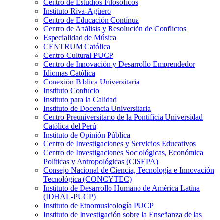
Centro de Estudios Filosóficos
Instituto Riva-Agüero
Centro de Educación Contínua
Centro de Análisis y Resolución de Conflictos
Especialidad de Música
CENTRUM Católica
Centro Cultural PUCP
Centro de Innovación y Desarrollo Emprendedor
Idiomas Católica
Conexión Bíblica Universitaria
Instituto Confucio
Instituto para la Calidad
Instituto de Docencia Universitaria
Centro Preuniversitario de la Pontificia Universidad
Católica del Perú
Instituto de Opinión Pública
Centro de Investigaciones y Servicios Educativos
Centro de Investigaciones Sociológicas, Económica
Políticas y Antropológicas (CISEPA)
Consejo Nacional de Ciencia, Tecnología e Innovación
Tecnológica (CONCYTEC)
Instituto de Desarrollo Humano de América Latina
(IDHAL-PUCP)
Instituto de Etnomusicología PUCP
Instituto de Investigación sobre la Enseñanza de las