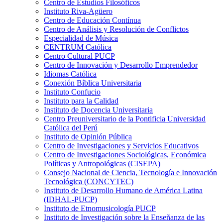
Centro de Estudios Filosóficos
Instituto Riva-Agüero
Centro de Educación Contínua
Centro de Análisis y Resolución de Conflictos
Especialidad de Música
CENTRUM Católica
Centro Cultural PUCP
Centro de Innovación y Desarrollo Emprendedor
Idiomas Católica
Conexión Bíblica Universitaria
Instituto Confucio
Instituto para la Calidad
Instituto de Docencia Universitaria
Centro Preuniversitario de la Pontificia Universidad
Católica del Perú
Instituto de Opinión Pública
Centro de Investigaciones y Servicios Educativos
Centro de Investigaciones Sociológicas, Económica
Políticas y Antropológicas (CISEPA)
Consejo Nacional de Ciencia, Tecnología e Innovación
Tecnológica (CONCYTEC)
Instituto de Desarrollo Humano de América Latina
(IDHAL-PUCP)
Instituto de Etnomusicología PUCP
Instituto de Investigación sobre la Enseñanza de las