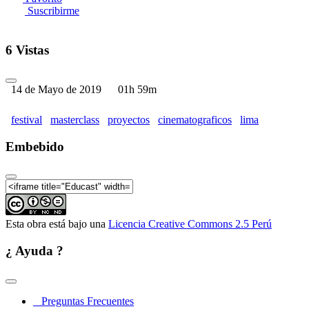
Suscribirme
6 Vistas
14 de Mayo de 2019
01h 59m
festival
masterclass
proyectos
cinematograficos
lima
Embebido
Esta obra está bajo una
Licencia Creative Commons 2.5 Perú
¿ Ayuda ?
Preguntas Frecuentes