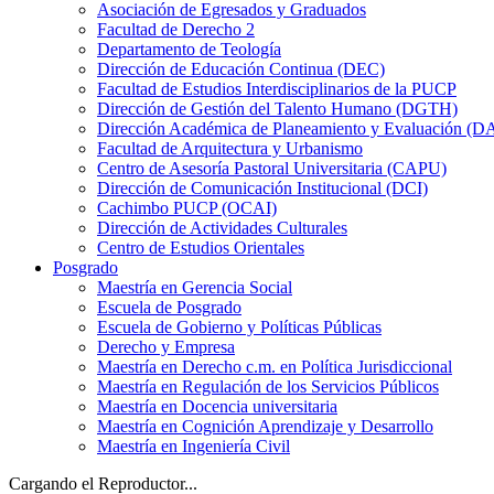
Asociación de Egresados y Graduados
Facultad de Derecho 2
Departamento de Teología
Dirección de Educación Continua (DEC)
Facultad de Estudios Interdisciplinarios de la PUCP
Dirección de Gestión del Talento Humano (DGTH)
Dirección Académica de Planeamiento y Evaluación (D
Facultad de Arquitectura y Urbanismo
Centro de Asesoría Pastoral Universitaria (CAPU)
Dirección de Comunicación Institucional (DCI)
Cachimbo PUCP (OCAI)
Dirección de Actividades Culturales
Centro de Estudios Orientales
Posgrado
Maestría en Gerencia Social
Escuela de Posgrado
Escuela de Gobierno y Políticas Públicas
Derecho y Empresa
Maestría en Derecho c.m. en Política Jurisdiccional
Maestría en Regulación de los Servicios Públicos
Maestría en Docencia universitaria
Maestría en Cognición Aprendizaje y Desarrollo
Maestría en Ingeniería Civil
Cargando el Reproductor...