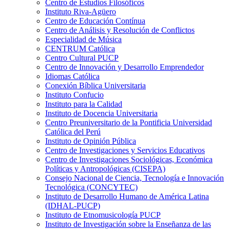
Centro de Estudios Filosóficos
Instituto Riva-Agüero
Centro de Educación Contínua
Centro de Análisis y Resolución de Conflictos
Especialidad de Música
CENTRUM Católica
Centro Cultural PUCP
Centro de Innovación y Desarrollo Emprendedor
Idiomas Católica
Conexión Bíblica Universitaria
Instituto Confucio
Instituto para la Calidad
Instituto de Docencia Universitaria
Centro Preuniversitario de la Pontificia Universidad
Católica del Perú
Instituto de Opinión Pública
Centro de Investigaciones y Servicios Educativos
Centro de Investigaciones Sociológicas, Económica
Políticas y Antropológicas (CISEPA)
Consejo Nacional de Ciencia, Tecnología e Innovación
Tecnológica (CONCYTEC)
Instituto de Desarrollo Humano de América Latina
(IDHAL-PUCP)
Instituto de Etnomusicología PUCP
Instituto de Investigación sobre la Enseñanza de las