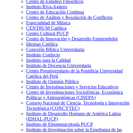
Centro de Estudios Filosóficos
Instituto Riva-Agüero
Centro de Educación Contínua
Centro de Análisis y Resolución de Conflictos
Especialidad de Música
CENTRUM Católica
Centro Cultural PUCP
Centro de Innovación y Desarrollo Emprendedor
Idiomas Católica
Conexión Bíblica Universitaria
Instituto Confucio
Instituto para la Calidad
Instituto de Docencia Universitaria
Centro Preuniversitario de la Pontificia Universidad
Católica del Perú
Instituto de Opinión Pública
Centro de Investigaciones y Servicios Educativos
Centro de Investigaciones Sociológicas, Económica
Políticas y Antropológicas (CISEPA)
Consejo Nacional de Ciencia, Tecnología e Innovación
Tecnológica (CONCYTEC)
Instituto de Desarrollo Humano de América Latina
(IDHAL-PUCP)
Instituto de Etnomusicología PUCP
Instituto de Investigación sobre la Enseñanza de las