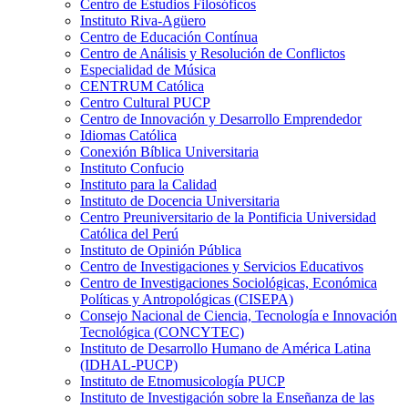
Centro de Estudios Filosóficos
Instituto Riva-Agüero
Centro de Educación Contínua
Centro de Análisis y Resolución de Conflictos
Especialidad de Música
CENTRUM Católica
Centro Cultural PUCP
Centro de Innovación y Desarrollo Emprendedor
Idiomas Católica
Conexión Bíblica Universitaria
Instituto Confucio
Instituto para la Calidad
Instituto de Docencia Universitaria
Centro Preuniversitario de la Pontificia Universidad
Católica del Perú
Instituto de Opinión Pública
Centro de Investigaciones y Servicios Educativos
Centro de Investigaciones Sociológicas, Económica
Políticas y Antropológicas (CISEPA)
Consejo Nacional de Ciencia, Tecnología e Innovación
Tecnológica (CONCYTEC)
Instituto de Desarrollo Humano de América Latina
(IDHAL-PUCP)
Instituto de Etnomusicología PUCP
Instituto de Investigación sobre la Enseñanza de las