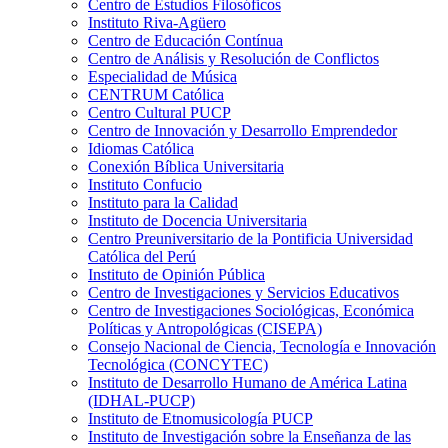
Centro de Estudios Filosóficos
Instituto Riva-Agüero
Centro de Educación Contínua
Centro de Análisis y Resolución de Conflictos
Especialidad de Música
CENTRUM Católica
Centro Cultural PUCP
Centro de Innovación y Desarrollo Emprendedor
Idiomas Católica
Conexión Bíblica Universitaria
Instituto Confucio
Instituto para la Calidad
Instituto de Docencia Universitaria
Centro Preuniversitario de la Pontificia Universidad
Católica del Perú
Instituto de Opinión Pública
Centro de Investigaciones y Servicios Educativos
Centro de Investigaciones Sociológicas, Económica
Políticas y Antropológicas (CISEPA)
Consejo Nacional de Ciencia, Tecnología e Innovación
Tecnológica (CONCYTEC)
Instituto de Desarrollo Humano de América Latina
(IDHAL-PUCP)
Instituto de Etnomusicología PUCP
Instituto de Investigación sobre la Enseñanza de las