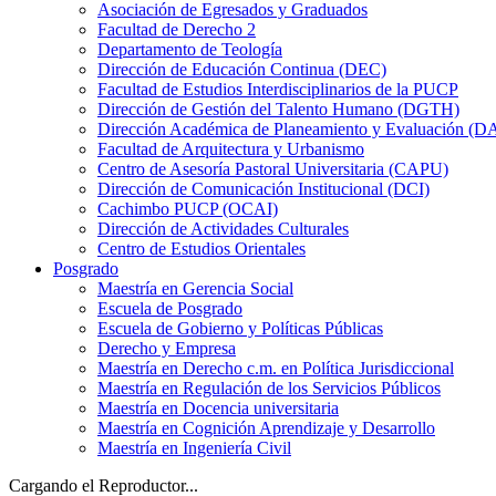
Asociación de Egresados y Graduados
Facultad de Derecho 2
Departamento de Teología
Dirección de Educación Continua (DEC)
Facultad de Estudios Interdisciplinarios de la PUCP
Dirección de Gestión del Talento Humano (DGTH)
Dirección Académica de Planeamiento y Evaluación (D
Facultad de Arquitectura y Urbanismo
Centro de Asesoría Pastoral Universitaria (CAPU)
Dirección de Comunicación Institucional (DCI)
Cachimbo PUCP (OCAI)
Dirección de Actividades Culturales
Centro de Estudios Orientales
Posgrado
Maestría en Gerencia Social
Escuela de Posgrado
Escuela de Gobierno y Políticas Públicas
Derecho y Empresa
Maestría en Derecho c.m. en Política Jurisdiccional
Maestría en Regulación de los Servicios Públicos
Maestría en Docencia universitaria
Maestría en Cognición Aprendizaje y Desarrollo
Maestría en Ingeniería Civil
Cargando el Reproductor...