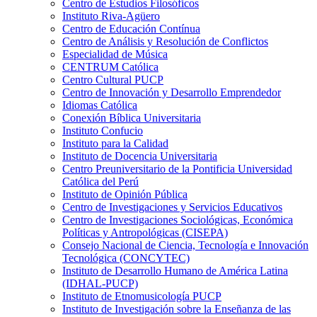
Centro de Estudios Filosóficos
Instituto Riva-Agüero
Centro de Educación Contínua
Centro de Análisis y Resolución de Conflictos
Especialidad de Música
CENTRUM Católica
Centro Cultural PUCP
Centro de Innovación y Desarrollo Emprendedor
Idiomas Católica
Conexión Bíblica Universitaria
Instituto Confucio
Instituto para la Calidad
Instituto de Docencia Universitaria
Centro Preuniversitario de la Pontificia Universidad
Católica del Perú
Instituto de Opinión Pública
Centro de Investigaciones y Servicios Educativos
Centro de Investigaciones Sociológicas, Económica
Políticas y Antropológicas (CISEPA)
Consejo Nacional de Ciencia, Tecnología e Innovación
Tecnológica (CONCYTEC)
Instituto de Desarrollo Humano de América Latina
(IDHAL-PUCP)
Instituto de Etnomusicología PUCP
Instituto de Investigación sobre la Enseñanza de las