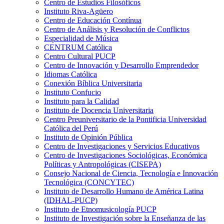
Centro de Estudios Filosóficos
Instituto Riva-Agüero
Centro de Educación Contínua
Centro de Análisis y Resolución de Conflictos
Especialidad de Música
CENTRUM Católica
Centro Cultural PUCP
Centro de Innovación y Desarrollo Emprendedor
Idiomas Católica
Conexión Bíblica Universitaria
Instituto Confucio
Instituto para la Calidad
Instituto de Docencia Universitaria
Centro Preuniversitario de la Pontificia Universidad
Católica del Perú
Instituto de Opinión Pública
Centro de Investigaciones y Servicios Educativos
Centro de Investigaciones Sociológicas, Económica
Políticas y Antropológicas (CISEPA)
Consejo Nacional de Ciencia, Tecnología e Innovación
Tecnológica (CONCYTEC)
Instituto de Desarrollo Humano de América Latina
(IDHAL-PUCP)
Instituto de Etnomusicología PUCP
Instituto de Investigación sobre la Enseñanza de las