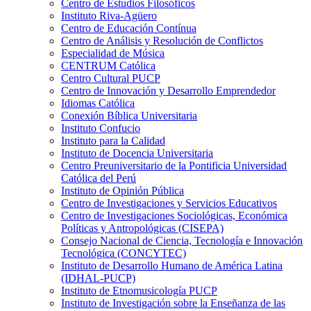
Centro de Estudios Filosóficos
Instituto Riva-Agüero
Centro de Educación Contínua
Centro de Análisis y Resolución de Conflictos
Especialidad de Música
CENTRUM Católica
Centro Cultural PUCP
Centro de Innovación y Desarrollo Emprendedor
Idiomas Católica
Conexión Bíblica Universitaria
Instituto Confucio
Instituto para la Calidad
Instituto de Docencia Universitaria
Centro Preuniversitario de la Pontificia Universidad
Católica del Perú
Instituto de Opinión Pública
Centro de Investigaciones y Servicios Educativos
Centro de Investigaciones Sociológicas, Económica
Políticas y Antropológicas (CISEPA)
Consejo Nacional de Ciencia, Tecnología e Innovación
Tecnológica (CONCYTEC)
Instituto de Desarrollo Humano de América Latina
(IDHAL-PUCP)
Instituto de Etnomusicología PUCP
Instituto de Investigación sobre la Enseñanza de las