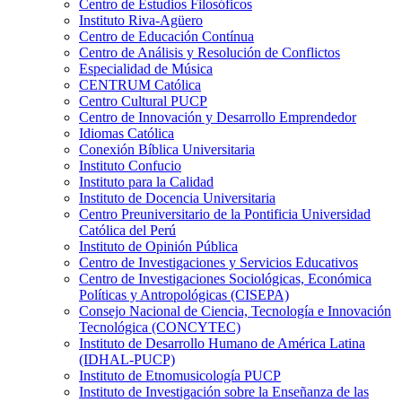
Centro de Estudios Filosóficos
Instituto Riva-Agüero
Centro de Educación Contínua
Centro de Análisis y Resolución de Conflictos
Especialidad de Música
CENTRUM Católica
Centro Cultural PUCP
Centro de Innovación y Desarrollo Emprendedor
Idiomas Católica
Conexión Bíblica Universitaria
Instituto Confucio
Instituto para la Calidad
Instituto de Docencia Universitaria
Centro Preuniversitario de la Pontificia Universidad
Católica del Perú
Instituto de Opinión Pública
Centro de Investigaciones y Servicios Educativos
Centro de Investigaciones Sociológicas, Económica
Políticas y Antropológicas (CISEPA)
Consejo Nacional de Ciencia, Tecnología e Innovación
Tecnológica (CONCYTEC)
Instituto de Desarrollo Humano de América Latina
(IDHAL-PUCP)
Instituto de Etnomusicología PUCP
Instituto de Investigación sobre la Enseñanza de las