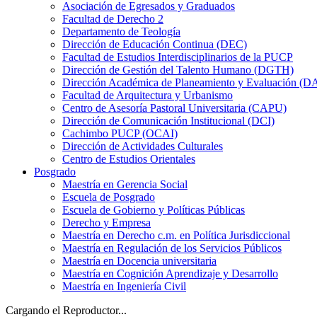
Asociación de Egresados y Graduados
Facultad de Derecho 2
Departamento de Teología
Dirección de Educación Continua (DEC)
Facultad de Estudios Interdisciplinarios de la PUCP
Dirección de Gestión del Talento Humano (DGTH)
Dirección Académica de Planeamiento y Evaluación (D
Facultad de Arquitectura y Urbanismo
Centro de Asesoría Pastoral Universitaria (CAPU)
Dirección de Comunicación Institucional (DCI)
Cachimbo PUCP (OCAI)
Dirección de Actividades Culturales
Centro de Estudios Orientales
Posgrado
Maestría en Gerencia Social
Escuela de Posgrado
Escuela de Gobierno y Políticas Públicas
Derecho y Empresa
Maestría en Derecho c.m. en Política Jurisdiccional
Maestría en Regulación de los Servicios Públicos
Maestría en Docencia universitaria
Maestría en Cognición Aprendizaje y Desarrollo
Maestría en Ingeniería Civil
Cargando el Reproductor...