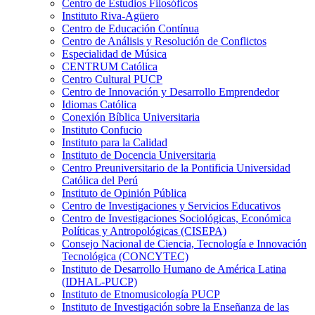
Centro de Estudios Filosóficos
Instituto Riva-Agüero
Centro de Educación Contínua
Centro de Análisis y Resolución de Conflictos
Especialidad de Música
CENTRUM Católica
Centro Cultural PUCP
Centro de Innovación y Desarrollo Emprendedor
Idiomas Católica
Conexión Bíblica Universitaria
Instituto Confucio
Instituto para la Calidad
Instituto de Docencia Universitaria
Centro Preuniversitario de la Pontificia Universidad
Católica del Perú
Instituto de Opinión Pública
Centro de Investigaciones y Servicios Educativos
Centro de Investigaciones Sociológicas, Económica
Políticas y Antropológicas (CISEPA)
Consejo Nacional de Ciencia, Tecnología e Innovación
Tecnológica (CONCYTEC)
Instituto de Desarrollo Humano de América Latina
(IDHAL-PUCP)
Instituto de Etnomusicología PUCP
Instituto de Investigación sobre la Enseñanza de las