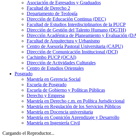
Asociación de Egresados y Graduados
Facultad de Derecho 2
Departamento de Teología
Dirección de Educación Continua (DEC)
Facultad de Estudios Interdisciplinarios de la PUCP
Dirección de Gestión del Talento Humano (DGTH)
Dirección Académica de Planeamiento y Evaluación (D
Facultad de Arquitectura y Urbanismo
Centro de Asesoría Pastoral Universitaria (CAPU)
Dirección de Comunicación Institucional (DCI)
Cachimbo PUCP (OCAI)
Dirección de Actividades Culturales
Centro de Estudios Orientales
Posgrado
Maestría en Gerencia Social
Escuela de Posgrado
Escuela de Gobierno y Políticas Públicas
Derecho y Empresa
Maestría en Derecho c.m. en Política Jurisdiccional
Maestría en Regulación de los Servicios Públicos
Maestría en Docencia universitaria
Maestría en Cognición Aprendizaje y Desarrollo
Maestría en Ingeniería Civil
Cargando el Reproductor...