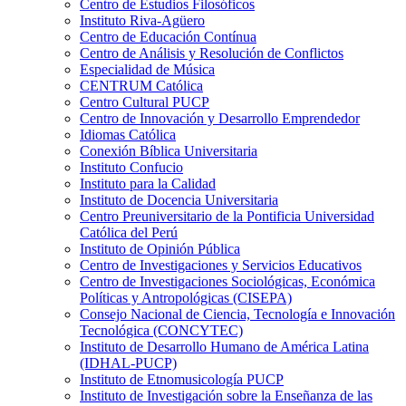
Centro de Estudios Filosóficos
Instituto Riva-Agüero
Centro de Educación Contínua
Centro de Análisis y Resolución de Conflictos
Especialidad de Música
CENTRUM Católica
Centro Cultural PUCP
Centro de Innovación y Desarrollo Emprendedor
Idiomas Católica
Conexión Bíblica Universitaria
Instituto Confucio
Instituto para la Calidad
Instituto de Docencia Universitaria
Centro Preuniversitario de la Pontificia Universidad
Católica del Perú
Instituto de Opinión Pública
Centro de Investigaciones y Servicios Educativos
Centro de Investigaciones Sociológicas, Económica
Políticas y Antropológicas (CISEPA)
Consejo Nacional de Ciencia, Tecnología e Innovación
Tecnológica (CONCYTEC)
Instituto de Desarrollo Humano de América Latina
(IDHAL-PUCP)
Instituto de Etnomusicología PUCP
Instituto de Investigación sobre la Enseñanza de las