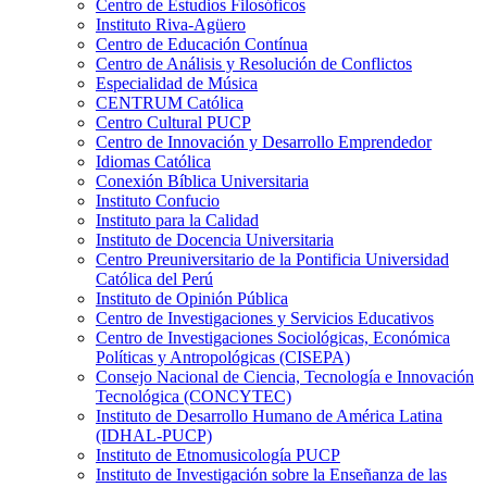
Centro de Estudios Filosóficos
Instituto Riva-Agüero
Centro de Educación Contínua
Centro de Análisis y Resolución de Conflictos
Especialidad de Música
CENTRUM Católica
Centro Cultural PUCP
Centro de Innovación y Desarrollo Emprendedor
Idiomas Católica
Conexión Bíblica Universitaria
Instituto Confucio
Instituto para la Calidad
Instituto de Docencia Universitaria
Centro Preuniversitario de la Pontificia Universidad
Católica del Perú
Instituto de Opinión Pública
Centro de Investigaciones y Servicios Educativos
Centro de Investigaciones Sociológicas, Económica
Políticas y Antropológicas (CISEPA)
Consejo Nacional de Ciencia, Tecnología e Innovación
Tecnológica (CONCYTEC)
Instituto de Desarrollo Humano de América Latina
(IDHAL-PUCP)
Instituto de Etnomusicología PUCP
Instituto de Investigación sobre la Enseñanza de las