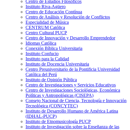
Centro de Estudios Filosóficos
Instituto Riva-Agüero
Centro de Educación Contínua
Centro de Análisis y Resolución de Conflictos
Especialidad de Música
CENTRUM Católica
Centro Cultural PUCP
Centro de Innovación y Desarrollo Emprendedor
Idiomas Católica
Conexión Bíblica Universitaria
Instituto Confucio
Instituto para la Calidad
Instituto de Docencia Universitaria
Centro Preuniversitario de la Pontificia Universidad
Católica del Perú
Instituto de Opinión Pública
Centro de Investigaciones y Servicios Educativos
Centro de Investigaciones Sociológicas, Económica
Políticas y Antropológicas (CISEPA)
Consejo Nacional de Ciencia, Tecnología e Innovación
Tecnológica (CONCYTEC)
Instituto de Desarrollo Humano de América Latina
(IDHAL-PUCP)
Instituto de Etnomusicología PUCP
Instituto de Investigación sobre la Enseñanza de las