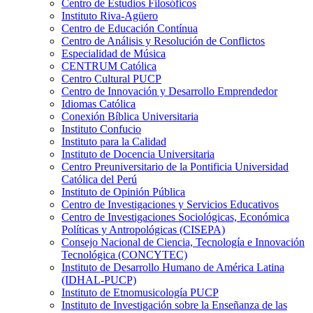
Centro de Estudios Filosóficos
Instituto Riva-Agüero
Centro de Educación Contínua
Centro de Análisis y Resolución de Conflictos
Especialidad de Música
CENTRUM Católica
Centro Cultural PUCP
Centro de Innovación y Desarrollo Emprendedor
Idiomas Católica
Conexión Bíblica Universitaria
Instituto Confucio
Instituto para la Calidad
Instituto de Docencia Universitaria
Centro Preuniversitario de la Pontificia Universidad
Católica del Perú
Instituto de Opinión Pública
Centro de Investigaciones y Servicios Educativos
Centro de Investigaciones Sociológicas, Económica
Políticas y Antropológicas (CISEPA)
Consejo Nacional de Ciencia, Tecnología e Innovación
Tecnológica (CONCYTEC)
Instituto de Desarrollo Humano de América Latina
(IDHAL-PUCP)
Instituto de Etnomusicología PUCP
Instituto de Investigación sobre la Enseñanza de las